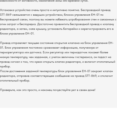
зависимости от активности, назначения зоны или времени суток.
Установка устройства очень проста и интуитивно понятна. Беспроводной привод
STT-869 связывается с ведущим устройством, блоком управления EH-01 по
беспроводной связи, поэтому вы можете избежать штробирования стен и связанных с
этим затрат и беспорядка. Достаточно привинтить беспроводной привод к клапану
радиатора, а затем, сняв крышку, установить батарейки и зарегистрировать его в
блоке управления EH-01.
Привод отправляет текущее состояние открытия клапана на блок управления EH-
01. Блок управления постоянно сравнивает информацию, полученную от
терморегулятора или датчика. Если регулятор или термодатчик покажет более
низкую температуру, чем заданная, с учетом величины гистерезиса, он подаст на
привод сигнал о том, что нужно открыть клапан радиатора, и включит отопительный
прибор.
После достижения заданной температуры блок управления EH-01 закроет клапан
радиатора, отправив соответствующее сообщение на привод STT-869, и отключит
отопительный прибор.
Проверьте, как это просто, и наконец почувствуйте уют в своем доме!